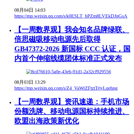
08月04日 14:03
https://mp.weixin.qq.com/s/k0ESLT_bPZm8LVEkDJnGsA
【一周数界观】我会知名品牌绿联、
倍思磁吸移动电源先后取得
GB47372-2026 新国标 CCC 认证，国
内首个伸缩线缆团体标准正式发布
08月03日 13:29
https://mp.weixin.qq.com/s/Z4_VaWrZFtztTrjyLqehng
【一周数界观】资讯速递：手机市场
份额洗牌、移动电源国标持续推进、
欧盟出海政策新优化