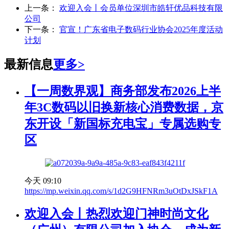
上一条：
欢迎入会丨会员单位深圳市皓轩优品科技有限
公司
下一条：
官宣！广东省电子数码行业协会2025年度活动
计划
最新信息
更多>
【一周数界观】商务部发布2026上半
年3C数码以旧换新核心消费数据，京
东开设「新国标充电宝」专属选购专
区
今天 09:10
https://mp.weixin.qq.com/s/1d2G9HFNRm3uOtDxJSkF1A
欢迎入会丨热烈欢迎门神时尚文化