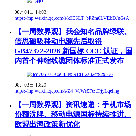
08月04日 14:03
https://mp.weixin.qq.com/s/k0ESLT_bPZm8LVEkDJnGsA
【一周数界观】我会知名品牌绿联、
倍思磁吸移动电源先后取得
GB47372-2026 新国标 CCC 认证，国
内首个伸缩线缆团体标准正式发布
08月03日 13:29
https://mp.weixin.qq.com/s/Z4_VaWrZFtztTrjyLqehng
【一周数界观】资讯速递：手机市场
份额洗牌、移动电源国标持续推进、
欧盟出海政策新优化