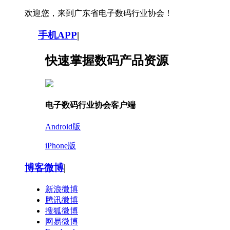
欢迎您，来到广东省电子数码行业协会！
手机APP
|
快速掌握数码产品资源
电子数码行业协会客户端
Android版
iPhone版
博客微博
|
新浪微博
腾讯微博
搜狐微博
网易微博